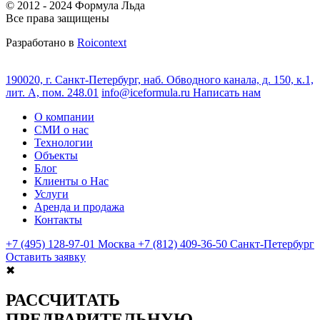
© 2012 - 2024 Формула Льда
Все права защищены
Разработано в
Roicontext
190020, г. Санкт‑Петербург, наб. Обводного канала, д. 150, к.1,
лит. А, пом. 248.01
info@iceformula.ru
Написать нам
О компании
СМИ о нас
Технологии
Объекты
Блог
Клиенты о Нас
Услуги
Аренда и продажа
Контакты
+7 (495) 128-97-01
Москва
+7 (812) 409-36-50
Санкт-Петербург
Оставить заявку
✖
РАССЧИТАТЬ
ПРЕДВАРИТЕЛЬНУЮ