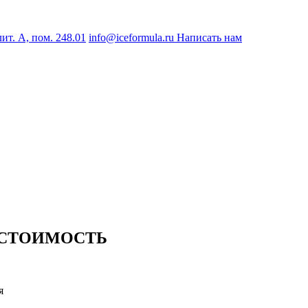
лит. А, пом. 248.01
info@iceformula.ru
Написать нам
 СТОИМОСТЬ
я